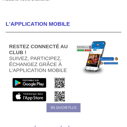
L'APPLICATION MOBILE
STAGE DE REPRISE
AOÛT 2026
RESTEZ CONNECTÉ AU
CLUB !
SUIVEZ, PARTICIPEZ,
ÉCHANGEZ GRÂCE À
L’APPLICATION MOBILE
TOURNOI MJB FUN
GAME - JUIN 2026
EN SAVOIR PLUS