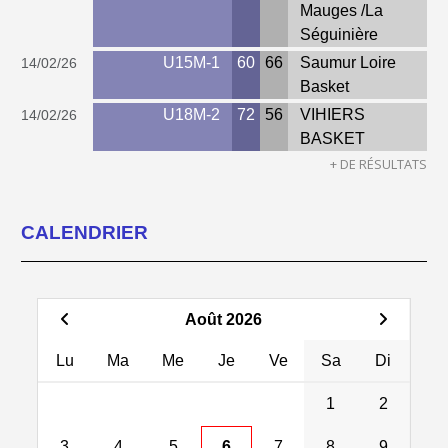
Mauges /La
Séguinière
U15M-1
60
66
Saumur Loire
14/02/26
Basket
U18M-2
72
56
VIHIERS
14/02/26
BASKET
+ DE RÉSULTATS
CALENDRIER
Août 2026
Lu
Ma
Me
Je
Ve
Sa
Di
1
2
3
4
5
6
7
8
9